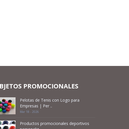
BJETOS PROMOCIONALES
Pelotas de Tenis con Logo para
Empresas | Per ..
Mar 18 - 2026
Productos promocionales deportivos