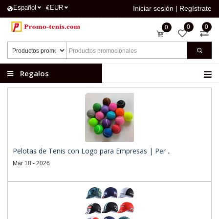
Español
EUR
€
Iniciar sesión
|
Regístrate
0
0
0
Regalos
publicitarios
Pelotas de Tenis con Logo para Empresas | Per ..
Mar 18 - 2026