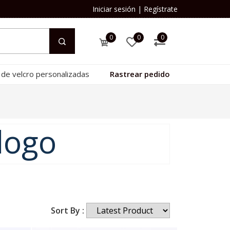
Iniciar sesión
|
Regístrate
0
0
0
 de velcro personalizadas
Rastrear pedido
logo
Sort By :