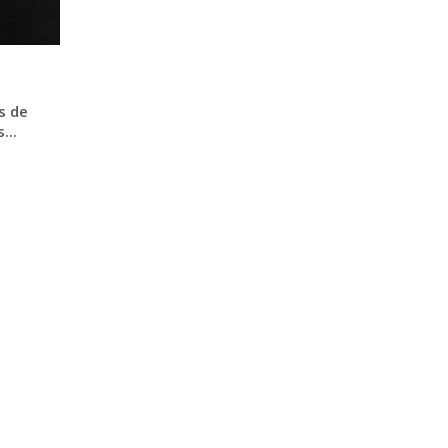
s de
...