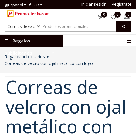
Iniciar sesión
|
Regístrate
€
Español
EUR
0
0
0
Regalos
publicitarios
Regalos publicitarios
Correas de velcro con ojal metálico con logo
Correas de
velcro con ojal
metálico con