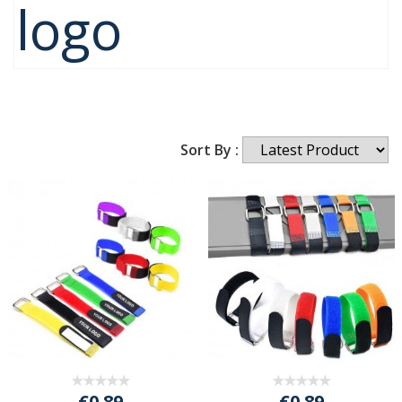
logo
Sort By :
€0.89
€0.89