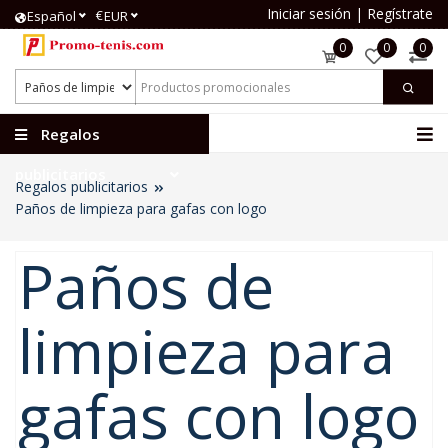
Iniciar sesión
|
Regístrate
€
Español
EUR
0
0
0
Regalos
publicitarios
Regalos publicitarios
Paños de limpieza para gafas con logo
Paños de
limpieza para
gafas con logo