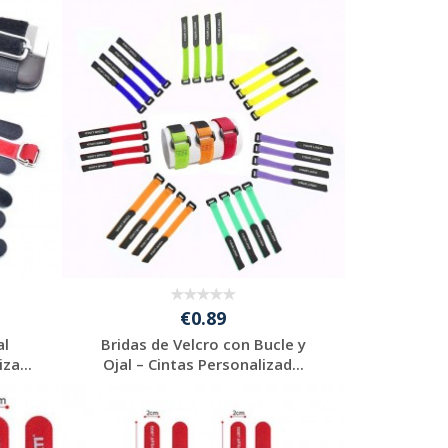
€0.89
al
Bridas de Velcro con Bucle y
za...
Ojal – Cintas Personalizad...
Solicitar
presupuesto