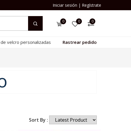
Iniciar sesión
|
Regístrate
0
0
0
 de velcro personalizadas
Rastrear pedido
o
Sort By :