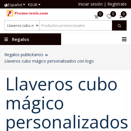
Iniciar sesión
|
Regístrate
€
Español
EUR
0
0
0
Regalos
publicitarios
Regalos publicitarios
Llaveros cubo mágico personalizados con logo
Llaveros cubo
mágico
personalizados