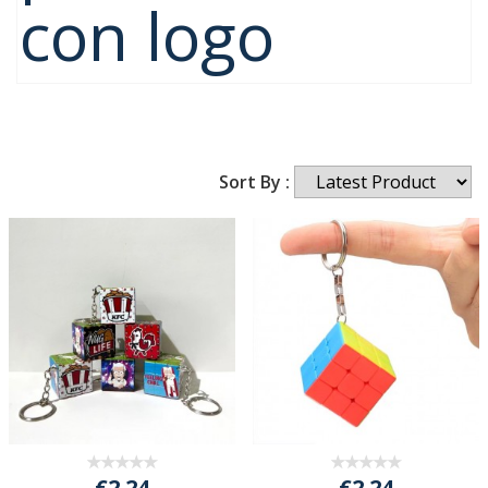
con logo
Sort By :
€2.24
€2.24