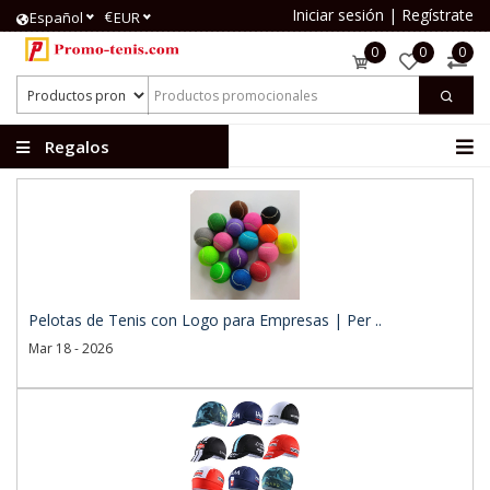
Iniciar sesión
|
Regístrate
€
Español
EUR
0
0
0
Regalos
publicitarios
Pelotas de Tenis con Logo para Empresas | Per ..
Mar 18 - 2026