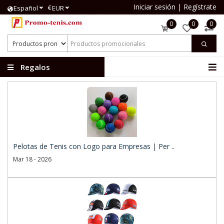
Iniciar sesión
|
Regístrate
€
Español
EUR
0
0
0
Regalos
publicitarios
Pelotas de Tenis con Logo para Empresas | Per ..
Mar 18 - 2026