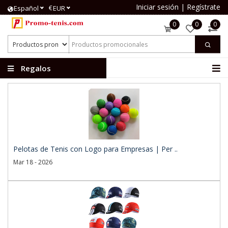
Iniciar sesión
|
Regístrate
€
Español
EUR
0
0
0
Regalos
publicitarios
Pelotas de Tenis con Logo para Empresas | Per ..
Mar 18 - 2026