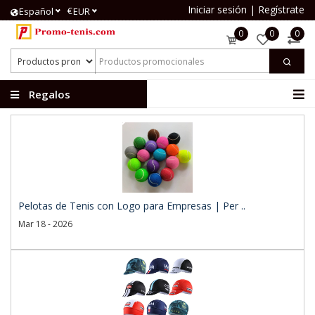
Iniciar sesión
|
Regístrate
€
Español
EUR
0
0
0
Regalos
publicitarios
Pelotas de Tenis con Logo para Empresas | Per ..
Mar 18 - 2026