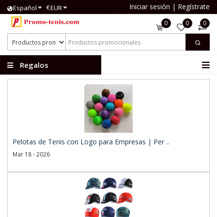
Iniciar sesión
|
Regístrate
€
Español
EUR
0
0
0
Regalos
publicitarios
Pelotas de Tenis con Logo para Empresas | Per ..
Mar 18 - 2026