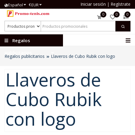
Iniciar sesión
|
Regístrate
€
Español
EUR
0
0
0
Regalos
publicitarios
Regalos publicitarios
Llaveros de Cubo Rubik con logo
Llaveros de
Cubo Rubik
con logo