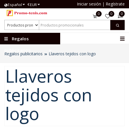
Iniciar sesión
|
Regístrate
€
Español
EUR
0
0
0
Regalos
publicitarios
Regalos publicitarios
Llaveros tejidos con logo
Llaveros
tejidos con
logo