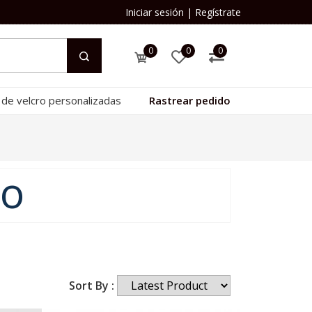
Iniciar sesión
|
Regístrate
0
0
0
 de velcro personalizadas
Rastrear pedido
go
Sort By :