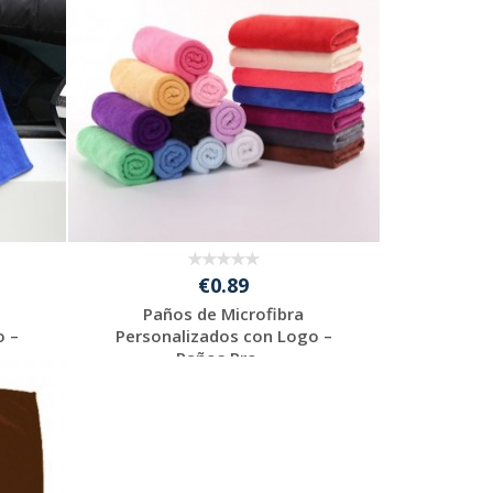
€0.89
Paños de Microfibra
o –
Personalizados con Logo –
Paños Pro...
Solicitar
presupuesto