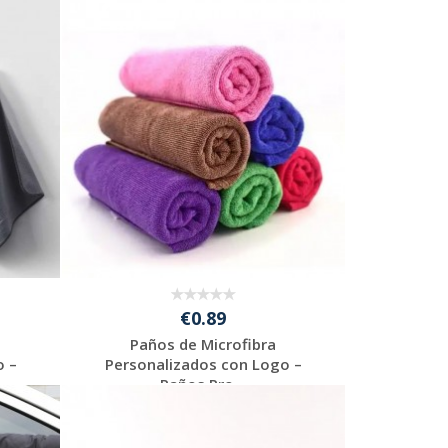
€0.89
Paños de Microfibra
o –
Personalizados con Logo –
Paños Pro...
Solicitar
presupuesto