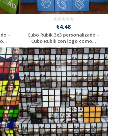
€4.48
ado –
Cubo Rubik 3x3 personalizado –
...
Cubo Rubik con logo como...
Solicitar
presupuesto