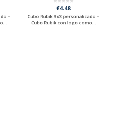
€4.48
ado –
Cubo Rubik 3x3 personalizado –
...
Cubo Rubik con logo como...
Solicitar
presupuesto