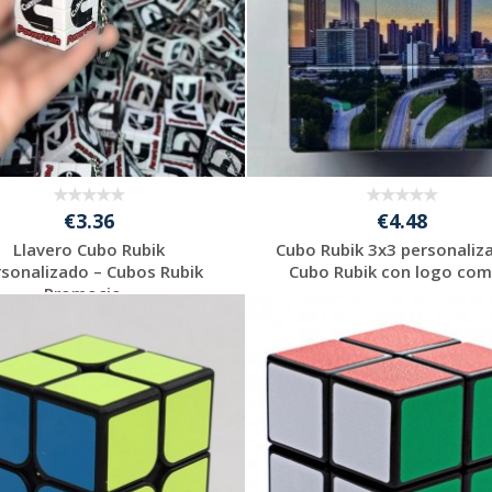
€3.36
€4.48
Llavero Cubo Rubik
Cubo Rubik 3x3 personaliz
rsonalizado – Cubos Rubik
Cubo Rubik con logo como
Promocio...
Solicitar
Solicitar
presupuesto
presupuesto