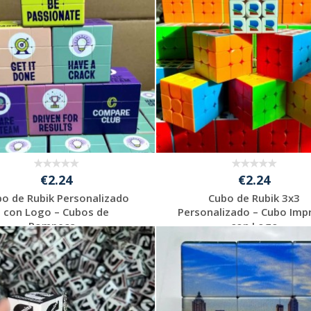
€2.24
€2.24
o de Rubik Personalizado
Cubo de Rubik 3x3
con Logo – Cubos de
Personalizado – Cubo Imp
Rompeca...
con Logo
Solicitar
Solicitar
presupuesto
presupuesto