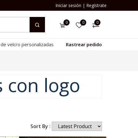
Iniciar sesión
|
Regístrate
0
0
0
 de velcro personalizadas
Rastrear pedido
 con logo
Sort By :